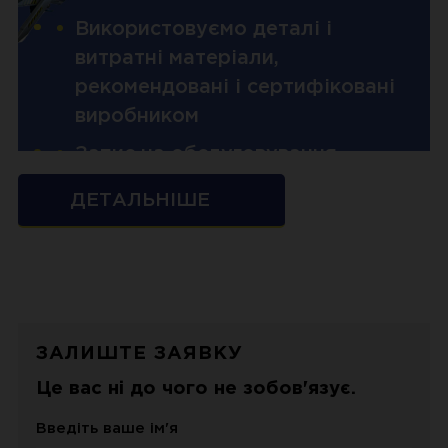
Використовуємо деталі і
витратні матеріали,
рекомендовані і сертифіковані
виробником
Запис на обслуговування
кондиціонера онлайн
ДЕТАЛЬНІШЕ
Зручні години роботи СТО
Система кондиціювання повітря робить
ЗАЛИШТЕ ЗАЯВКУ
літні поїздки значно комфортнішими і
Це вас ні до чого не зобов'язує.
безпечними. Приємна температура в
Введіть ваше ім'я