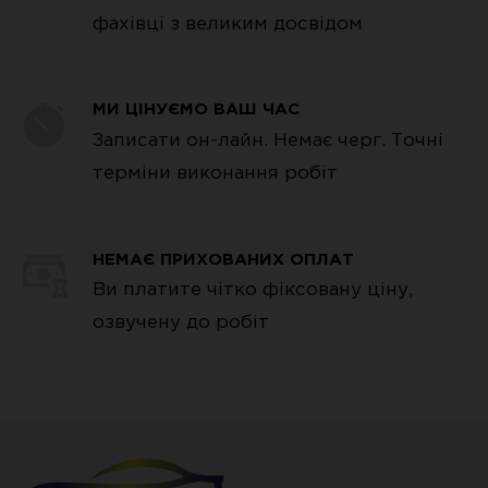
не тільки неефективною роботою
фахівці з великим досвідом
кондиціонера, але і виходом з ладу
його дорогого компресора.
МИ ЦІНУЄМО ВАШ ЧАС
Записати он-лайн. Немає черг. Точні
Крім дозаправки фреоном і маслом,
терміни виконання робіт
планове обслуговування кондиціонера
включає перевірку герметичності
НЕМАЄ ПРИХОВАНИХ ОПЛАТ
фреонопровіда, радіатора і прокладок,
Ви платите чітко фіксовану ціну,
діагностика компресора, дезінфекція
озвучену до робіт
випарника і повітроводів від
скупчилися бактерій, вірусів, цвілі,
грибків.
Досвід і різноманітність кваліфікацій 10