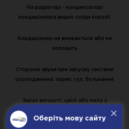
На радіаторі - конденсаторі
кондиціонера видно сліди корозії
Кондиціонер не вмикається або не
холодить
Сторонні звуки при запуску системи
охолодження: скрип, гул, булькання
Запах вогкості, цвілі або пилу з
повітропроводів
Оберіть мову сайту