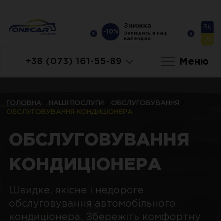
Знижка
Знижка
Ru
-10%
-10%
-10
Запишись в наш
Запишись в наш
Ua
календар
календар
Меню
+38 (073) 161-55-89
ГОЛОВНА
/
НАШІ ПОСЛУГИ
/
ОБСЛУГОВУВАННЯ
/
ОБСЛУГОВУВАННЯ КОНДИЦІОНЕРА
ОБСЛУГОВУВАННЯ
КОНДИЦІОНЕРА
Швидке, якісне і недороге
обслуговування автомобільного
кондиціонера. Збережіть комфортну