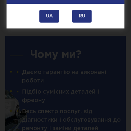
Настала весна, з часу минулого
професійного огляду пройшло більше
UA
RU
року
Чому ми?
Даємо гарантію на виконані
роботи
Підбір сумісних деталей і
фреону
Весь спектр послуг, від
діагностики і обслуговування до
ремонту і заміни деталей