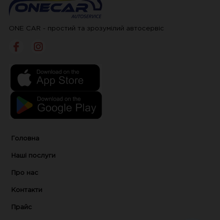
автомеханіків нашого автосервісу
дозволяють виконати також ремонт
ONE CAR - простий та зрозумілий автосервіс
або заміну окремих вузлів системи
кондиціонування: прокладок,
радіатора, компресора. Ми можемо
виконати також повну діагностику
автомобіля, щорічне ТО і ремонт будь-
яких вузлів. Вам не потрібно регулярно
Головна
їздити по різних фахівців: залиште авто
Наші послуги
для повного обслуговування всіх
Про нас
систем на СТО OneCar 1 раз в рік і
Контакти
отримаєте захист від неприємних
Прайс
несподіванок на шляху.