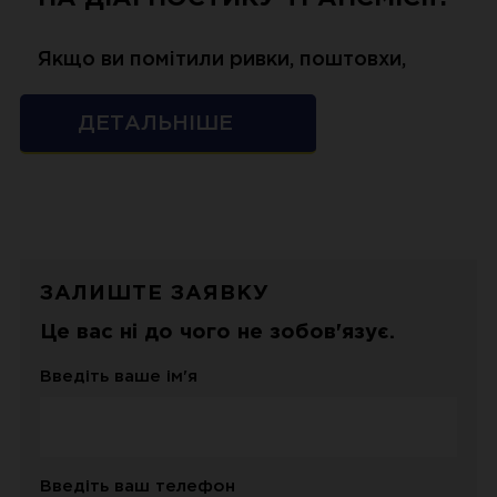
Якщо ви помітили ривки, поштовхи,
підвищені оберти без прискорення,
ДЕТАЛЬНІШЕ
важке або затримане перемикання
передач — зверніться на діагностику
негайно. Ці симптоми часто свідчать
про знос вузлів коробки передач або
гідротрансформатора.
ЗАЛИШТЕ ЗАЯВКУ
Це вас ні до чого не зобов'язує.
Діагностика обов’язкова після
Введіть ваше ім'я
перегріву двигуна, заміни мастила або
купівлі авто з пробігом. Ми виявимо
приховані помилки і попередимо
Введіть ваш телефон