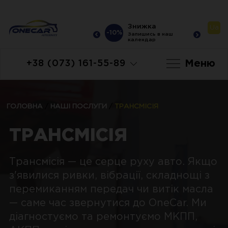
Знижка
Знижка
Ua
-10%
-10%
-10
Запишись в наш
Запишись в наш
календар
календар
Меню
+38 (073) 161-55-89
ГОЛОВНА
/
НАШІ ПОСЛУГИ
/
ТРАНСМІСІЯ
ТРАНСМІСІЯ
Трансмісія — це серце руху авто. Якщо
з'явилися ривки, вібрації, складнощі з
перемиканням передач чи витік масла
— саме час звернутися до OneCar. Ми
діагностуємо та ремонтуємо МКПП,