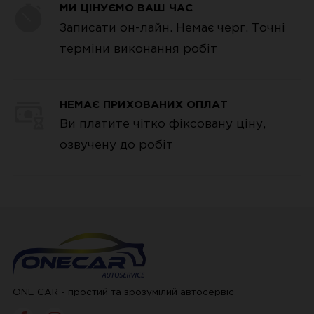
МИ ЦІНУЄМО ВАШ ЧАС
аналіз тиску та затримки перемикань.
Записати он-лайн. Немає черг. Точні
терміни виконання робіт
У разі потреби — глибока діагностика
на стенді, а також розбір КПП для
виявлення внутрішніх дефектів.
НЕМАЄ ПРИХОВАНИХ ОПЛАТ
Ви платите чітко фіксовану ціну,
Завдяки такому підходу ми точно
озвучену до робіт
визначаємо причину несправності та
пропонуємо вигідне рішення: від заміни
масла до повного ремонту або заміни
трансмісії.
У OneCar працюють досвідчені фахівці
ONE CAR - простий та зрозумілий автосервіс
з ремонту АКПП, МКПП і варіаторів. Ми