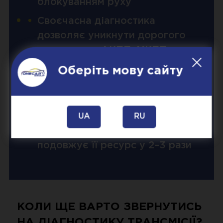
блокуванням руху
Своєчасна діагностика
дозволяє уникнути дорогого
капремонту АКПП, МКПП чи
варіатора
Оберіть мову сайту
Перевірка допоможе виявити
знос фрикціонів, підшипників,
шестерень, синхронізаторів
UA
RU
Профілактика коробки передач
подовжує її ресурс у 2–3 рази
КОЛИ ЩЕ ВАРТО ЗВЕРНУТИСЬ
НА ДІАГНОСТИКУ ТРАНСМІСІЇ?