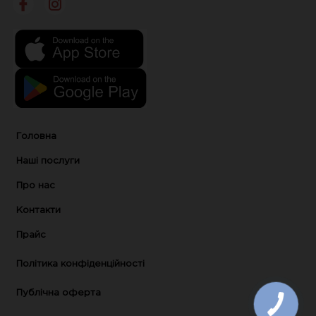
використовуємо лише якісні запчастини
та надаємо гарантію на виконані
роботи.
Головна
ПРОЙДІТЬ
Наші послуги
ДІАГНОСТИКУ
Про нас
ТРАНСМІСІЇ В
Контакти
Прайс
СТО ONECAR
—
Політика конфіденційності
НЕ ЧЕКАЙТЕ
Публічна оферта
КРИТИЧНИХ