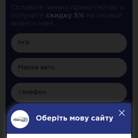
Оставьте заявку прямо сейчас и
получите
скидку 5%
на первый
визит к нам!
Оберіть мову сайту