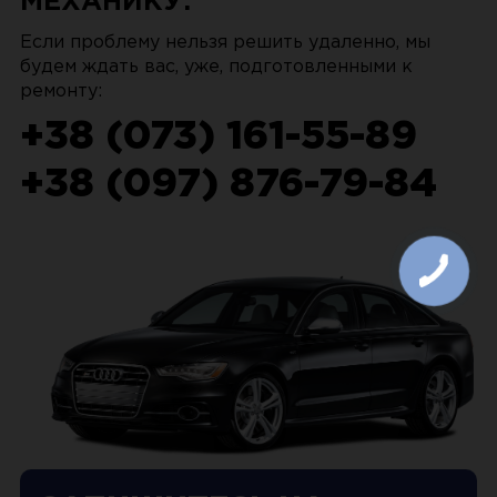
МЕХАНИКУ:
Если проблему нельзя решить удаленно, мы
будем ждать вас, уже, подготовленными к
ремонту:
+38 (073) 161-55-89
+38 (097) 876-79-84