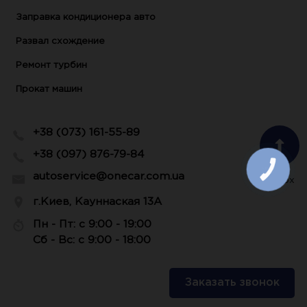
Заправка кондиционера авто
Развал схождение
Ремонт турбин
Прокат машин
+38 (073) 161-55-89
+38 (097) 876-79-84
КНОПКА
ЗВ'ЯЗКУ
autoservice@onecar.com.ua
Наверх
г.Киев, Кауннаская 13А
Пн - Пт: с 9:00 - 19:00
Сб - Вс: с 9:00 - 18:00
Заказать звонок