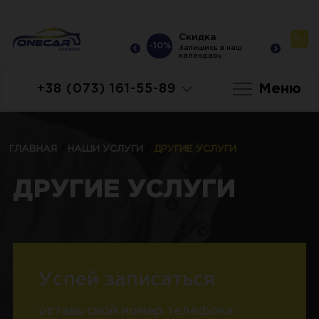
Скидка
Скидка
Ru
-10%
-10%
-10
Запишись в наш
Запишись в наш
календарь
календарь
Меню
+38 (073) 161-55-89
ГЛАВНАЯ
/
НАШИ УСЛУГИ
/
ДРУГИЕ УСЛУГИ
ДРУГИЕ УСЛУГИ
Успей записаться
оставь свой номер телефона