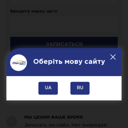
Введите марку авто
Оберіть мову сайту
ПРОФЕССИОНАЛИЗМ
Ваш автомобиль обслуживают
UA
RU
специалисты с большим опытом
МЫ ЦЕНИМ ВАШЕ ВРЕМЯ
Записать он-лайн. Нет очередей.