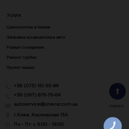
Услуги
Шиномонтаж в Киеве
Заправка кондиционера авто
Развал схождение
Ремонт турбин
Прокат машин
+38 (073) 161-55-89
+38 (097) 876-79-84
autoservice@onecar.com.ua
Наверх
г.Киев, Кауннаская 13А
Пн - Пт: с 9:00 - 19:00
КНОПКА
ЗВ'ЯЗКУ