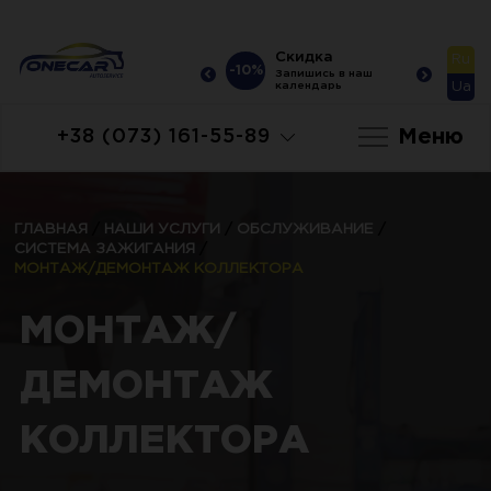
Скидка
Скидка
Ru
-10%
-10%
-10
Запишись в наш
Запишись в наш
Ua
календарь
календарь
Меню
+38 (073) 161-55-89
ГЛАВНАЯ
/
НАШИ УСЛУГИ
/
ОБСЛУЖИВАНИЕ
/
СИСТЕМА ЗАЖИГАНИЯ
/
МОНТАЖ/ДЕМОНТАЖ КОЛЛЕКТОРА
МОНТАЖ/
ДЕМОНТАЖ
КОЛЛЕКТОРА