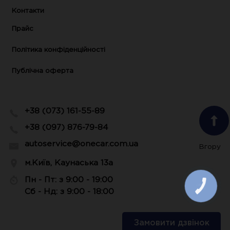
Контакти
Прайс
Політика конфіденційності
Публічна оферта
+38 (073) 161-55-89
+38 (097) 876-79-84
autoservice@onecar.com.ua
Вгору
м.Київ, Каунаська 13а
Пн - Пт: з 9:00 - 19:00
КНОПКА
ЗВ'ЯЗКУ
Сб - Нд: з 9:00 - 18:00
Замовити дзвінок