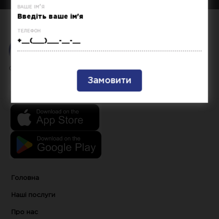
ваше ім'я
телефон
ONE CAR - простий та зрозумілий автосервіс
Головна
Наші послуги
Про нас