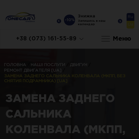
Знижка
Знижка
Ru
-10%
-10%
-10
Запишись в наш
Запишись в наш
Ua
календар
календар
Меню
+38 (073) 161-55-89
ГОЛОВНА
/
НАШІ ПОСЛУГИ
/
ДВИГУН
/
РЕМОНТ ДВИГАТЕЛЯ [UA]
/
ЗАМЕНА ЗАДНЕГО САЛЬНИКА КОЛЕНВАЛА (МКПП, БЕЗ
СНЯТИЯ ПОДРАМНИКА) [UA]
ЗАМЕНА ЗАДНЕГО
САЛЬНИКА
КОЛЕНВАЛА (МКПП,