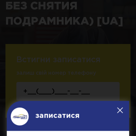
БЕЗ СНЯТИЯ
ПОДРАМНИКА) [UA]
Встигни записатися
залиш свій номер телефону
записатися
Записатися