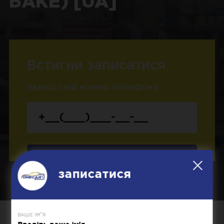
БАКЕ) [UA]
Встигни записатися
залиш свій номер телефону
Записатися
записатися
ваше ім'я