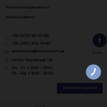
Політика конфіденційності
Публічна оферта
+38 (073) 161-55-89
+38 (097) 876-79-84
autoservice@onecar.com.ua
Вгору
м.Київ, Каунаська 13а
Пн - Пт: з 9:00 - 19:00
КНОПКА
Сб - Нд: з 9:00 - 18:00
ЗВ'ЯЗКУ
Замовити дзвінок