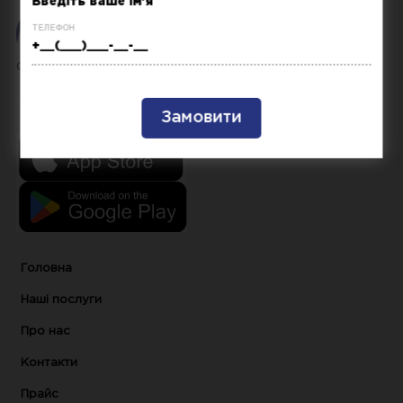
телефон
ONE CAR - простий та зрозумілий автосервіс
Головна
Наші послуги
Про нас
Контакти
Прайс