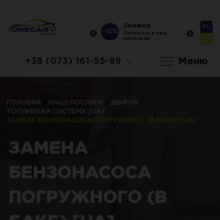
Знижка
Знижка
Ru
-10%
-10%
-10
Запишись в наш
Запишись в наш
Ua
календар
календар
Меню
+38 (073) 161-55-89
ГОЛОВНА
/
НАШІ ПОСЛУГИ
/
ДВИГУН
/
ТОПЛИВНАЯ СИСТЕМА [UA]
/
ЗАМЕНА БЕНЗОНАСОСА ПОГРУЖНОГО (В БАКЕ) [UA]
ЗАМЕНА
БЕНЗОНАСОСА
ПОГРУЖНОГО (В