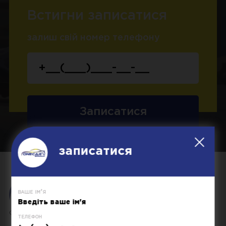
Встигни записатися
залиш свій номер телефону
Записатися
записатися
ваше ім'я
ONE CAR - простий та зрозумілий автосервіс
телефон