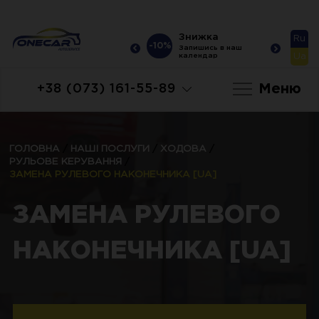
Знижка
Знижка
Ru
-10%
-10%
-10
Запишись в наш
Запишись в наш
Ua
календар
календар
Меню
+38 (073) 161-55-89
ГОЛОВНА
/
НАШІ ПОСЛУГИ
/
ХОДОВА
/
РУЛЬОВЕ КЕРУВАННЯ
/
ЗАМЕНА РУЛЕВОГО НАКОНЕЧНИКА [UA]
ЗАМЕНА РУЛЕВОГО
НАКОНЕЧНИКА [UA]