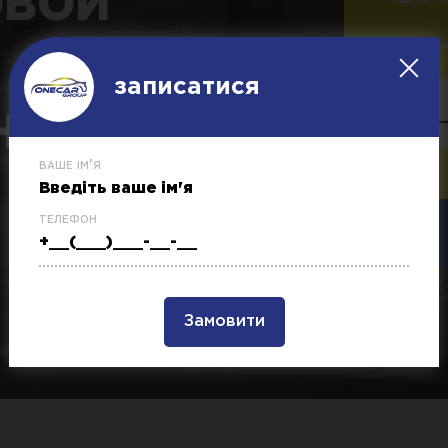
ОВОЙ
залиш
записатися
НАЯ) [UA]
ваше ім'я
телефон