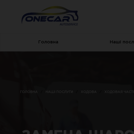
Знижка
Знижка
-10%
Запишись в наш
Запишись в наш
календар
календар
Головна
Наші посл
ГОЛОВНА
/
НАШІ ПОСЛУГИ
/
ХОДОВА
/
ХОДОВАЯ ЧАСТ