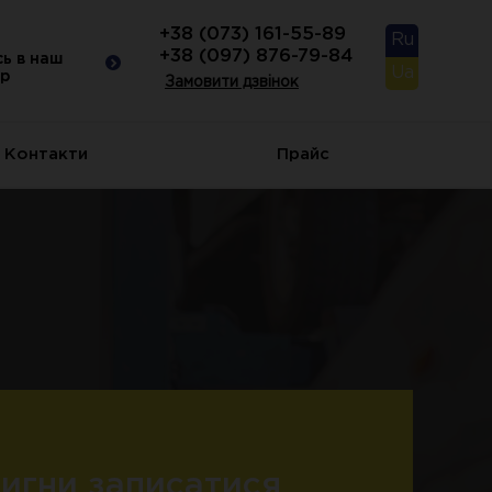
+38 (073) 161-55-89
Ru
Знижка
+38 (097) 876-79-84
-10%
-1
ь в наш
ь в наш
Запишись в наш
Ua
р
р
календар
Замовити дзвінок
Контакти
Прайс
игни записатися