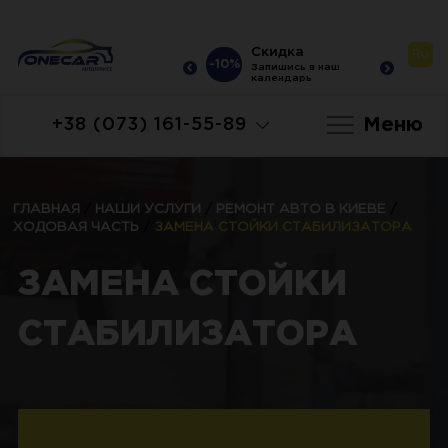
Скидка
Скидка
Ru
-10%
-10%
-10
Запишись в наш
Запишись в наш
календарь
календарь
Меню
+38 (073) 161-55-89
ГЛАВНАЯ
/
НАШИ УСЛУГИ
/
РЕМОНТ АВТО В КИЕВЕ
/
ХОДОВАЯ ЧАСТЬ
/
ЗАМЕНА СТОЙКИ СТАБИЛИЗАТОРА
ЗАМЕНА СТОЙКИ
СТАБИЛИЗАТОРА