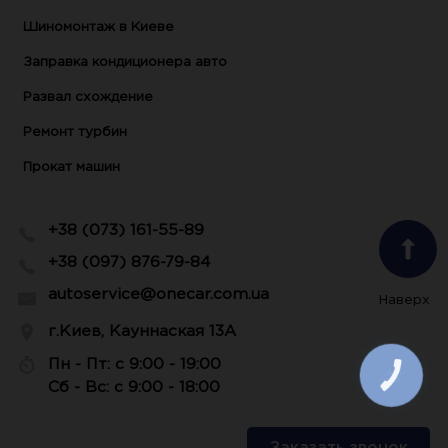
Шиномонтаж в Киеве
Заправка кондиционера авто
Развал схождение
Ремонт турбин
Прокат машин
+38 (073) 161-55-89
+38 (097) 876-79-84
autoservice@onecar.com.ua
Наверх
г.Киев, Кауннаская 13А
Пн - Пт: с 9:00 - 19:00
КНОПКА
ЗВ'ЯЗКУ
Сб - Вс: с 9:00 - 18:00