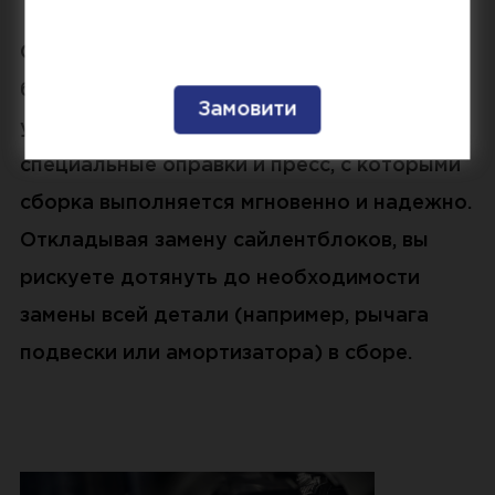
СТО OneCar предлагает своевременно и
быстро заменить сайлентблоки любого
узла. Для запрессовки используются
специальные оправки и пресс, с которыми
сборка выполняется мгновенно и надежно.
Откладывая замену сайлентблоков, вы
рискуете дотянуть до необходимости
замены всей детали (например, рычага
подвески или амортизатора) в сборе.