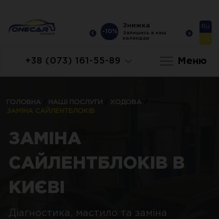
Знижка
Знижка
Ru
-10%
-10%
-10
Запишись в наш
Запишись в наш
Ua
календар
календар
Меню
+38 (073) 161-55-89
ГОЛОВНА
/
НАШІ ПОСЛУГИ
/
ХОДОВА
/
ЗАМІНА САЙЛЕНТБЛОКІВ
ЗАМІНА
САЙЛЕНТБЛОКІВ В
КИЄВІ
Діагностика, мастило та заміна